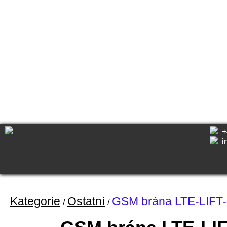
MENU
O nás
Řídící systém
ACTIVE BRAIN
RMZ-03
RMZ-04
RMZ-05
Produkty
Novinky
Ke stažení
Kontakt
+
i
Kategorie
Ostatní
GSM brána LTE-LIFT
/
/