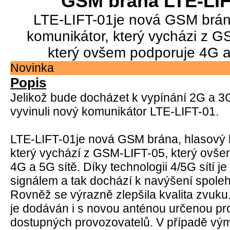
GSM brána LTE-LIF
LTE-LIFT-01je nová GSM brán
komunikátor, který vycházi z G
který ovšem podporuje 4G a
Novinka
Popis
Jelikož bude docházet k vypínání 2G a 3G
vyvinuli nový komunikátor LTE-LIFT-01.
LTE-LIFT-01je nová GSM brána, hlasový 
který vychází z GSM-LIFT-05, který ovš
4G a 5G sítě. Díky technologii 4/5G sítí je 
signálem a tak dochází k navýšení spolehl
Rovněž se výrazně zlepšila kvalita zvuku
je dodáván i s novou anténou určenou pr
dostupných provozovatelů. V případě vým